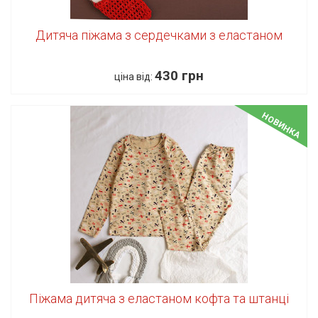
Дитяча піжама з сердечками з еластаном
430 грн
ціна від:
НОВИНКА
Піжама дитяча з еластаном кофта та штанці