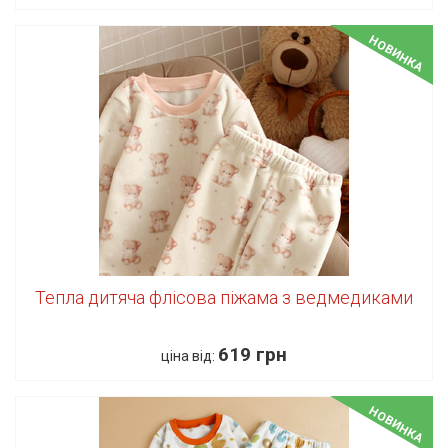
НОВИНКА
Тепла дитяча флісова піжама з ведмедиками
619 грн
ціна від:
НОВИНКА