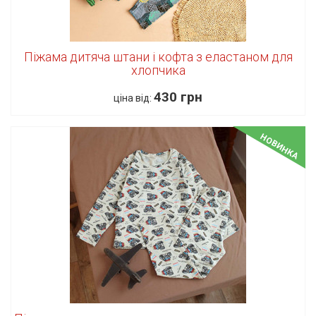
Піжама дитяча штани і кофта з еластаном для
хлопчика
430 грн
ціна від:
НОВИНКА