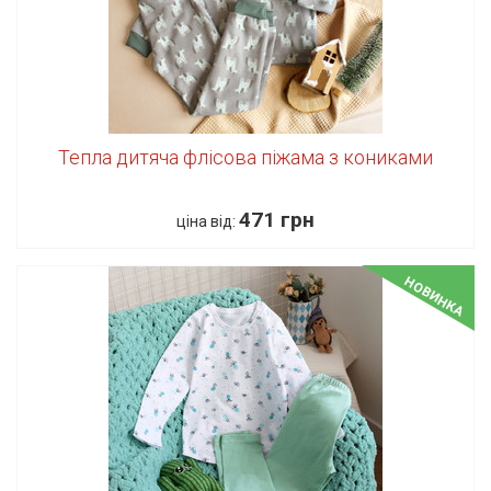
Тепла дитяча флісова піжама з кониками
471 грн
ціна від:
НОВИНКА