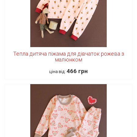
Тепла дитяча піжама для дівчаток рожева з
малюнком
466 грн
ціна від: