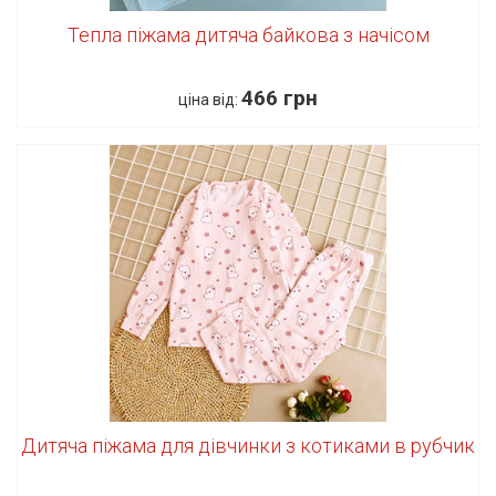
Тепла піжама дитяча байкова з начісом
466 грн
ціна від:
Дитяча піжама для дівчинки з котиками в рубчик