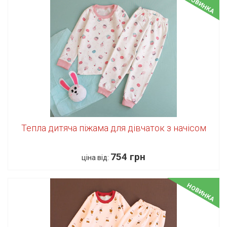
НОВИНКА
Тепла дитяча піжама для дівчаток з начісом
754 грн
ціна від:
НОВИНКА