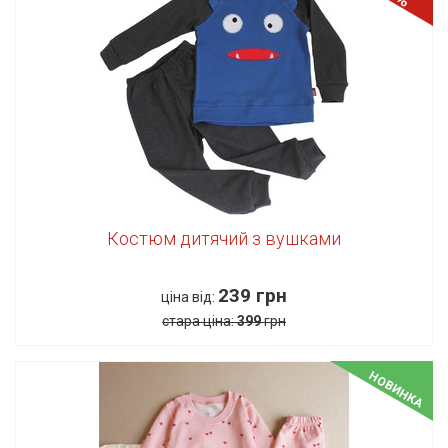
Костюм дитячий з вушками
239 грн
ціна від:
стара ціна:
399
грн
НОВИНКА