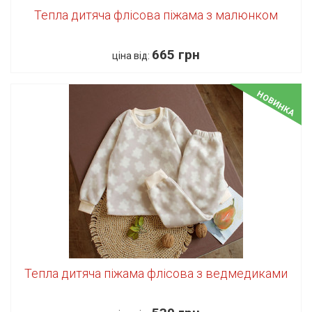
Тепла дитяча флісова піжама з малюнком
665 грн
ціна від:
НОВИНКА
Тепла дитяча піжама флісова з ведмедиками