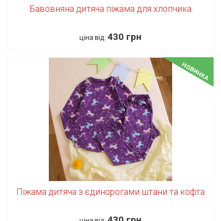
Бавовняна дитяча піжама для хлопчика
430 грн
ціна від:
НОВИНКА
Піжама дитяча з єдинорогами штани та кофта
430 грн
ціна від: