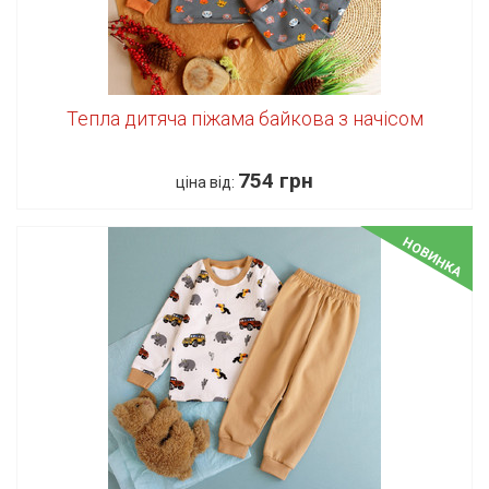
Тепла дитяча піжама байкова з начісом
754 грн
ціна від:
НОВИНКА