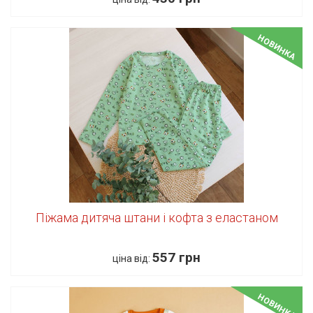
НОВИНКА
Піжама дитяча штани і кофта з еластаном
557 грн
ціна від:
НОВИНКА