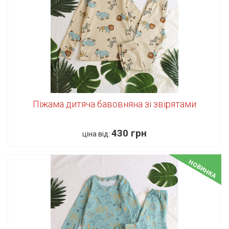
Піжама дитяча бавовняна зі звірятами
430 грн
ціна від:
НОВИНКА