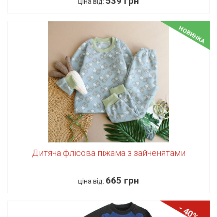
539 грн
ціна від:
НОВИНКА
Дитяча флісова піжама з зайченятами
665 грн
ціна від:
- 40%