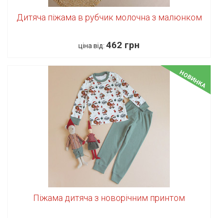
Дитяча піжама в рубчик молочна з малюнком
462 грн
ціна від:
НОВИНКА
Піжама дитяча з новорічним принтом