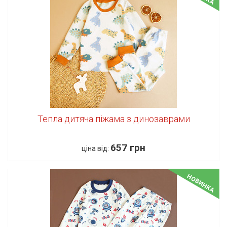
Тепла дитяча піжама з динозаврами
657 грн
ціна від:
НОВИНКА