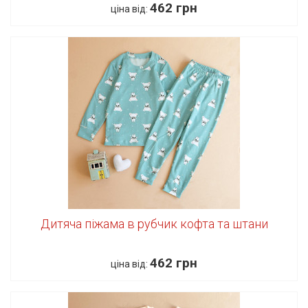
462 грн
ціна від:
Дитяча піжама в рубчик кофта та штани
462 грн
ціна від: