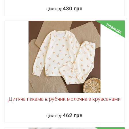
430 грн
ціна від:
НОВИНКА
Дитяча піжама в рубчик молочна з круасанами
462 грн
ціна від: