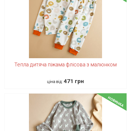
Тепла дитяча піжама флісова з малюнком
471 грн
ціна від:
НОВИНКА