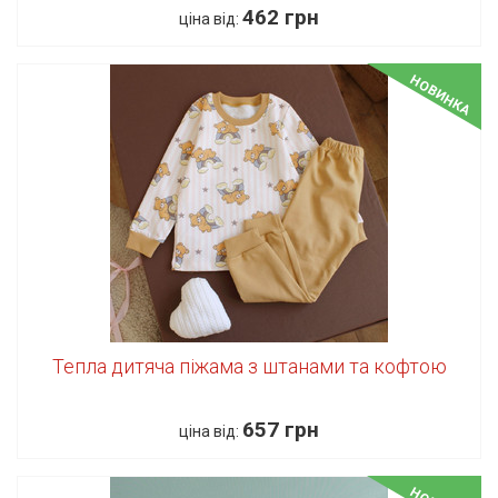
462 грн
ціна від:
НОВИНКА
Тепла дитяча піжама з штанами та кофтою
657 грн
ціна від: