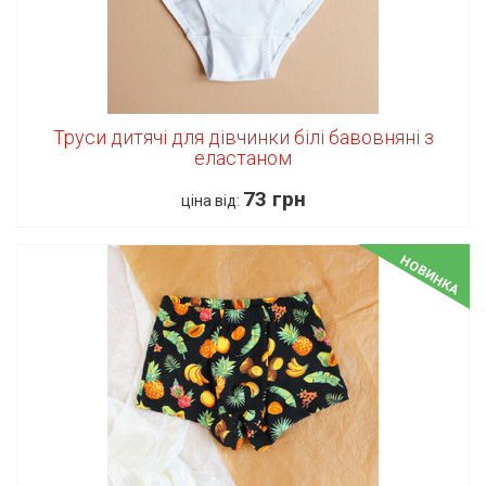
Труси дитячі для дівчинки білі бавовняні з
еластаном
73 грн
ціна від:
НОВИНКА