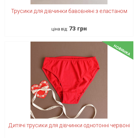
Трусики для дівчинки бавовняні з еластаном
73 грн
ціна від:
НОВИНКА
Дитячі трусики для дівчинки однотонні червоні