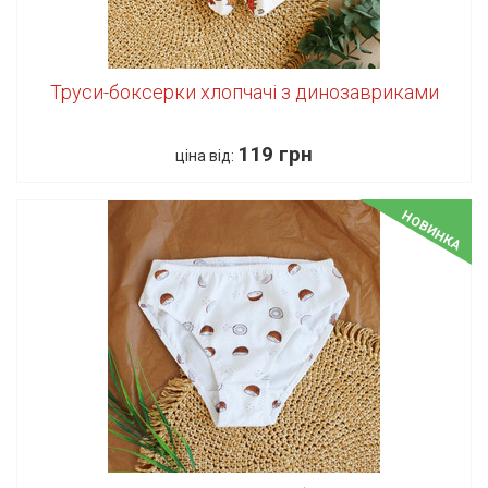
Труси-боксерки хлопчачі з динозавриками
119 грн
ціна від:
НОВИНКА