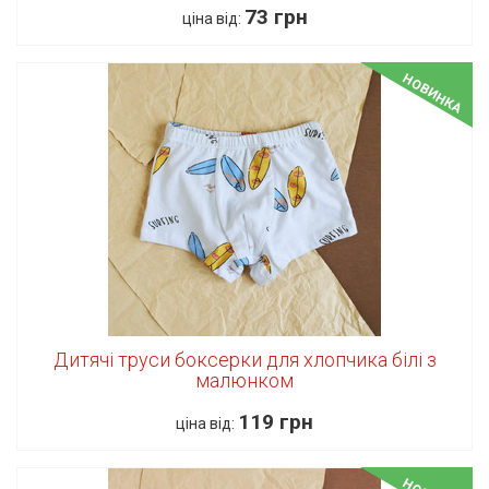
73 грн
ціна від:
НОВИНКА
Дитячі труси боксерки для хлопчика білі з
малюнком
119 грн
ціна від: