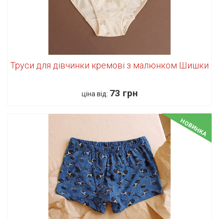
Труси для дівчинки кремові з малюнком Шишки
73 грн
ціна від:
НОВИНКА