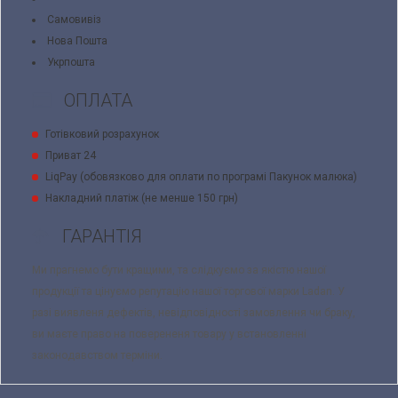
Самовивіз
Нова Пошта
Укрпошта
ОПЛАТА
Готівковий розрахунок
Приват 24
LiqPay (обовязково для оплати по програмі Пакунок малюка)
Накладний платіж (не менше 150 грн)
ГАРАНТІЯ
Ми прагнемо бути кращими, та слідкуємо за якістю нашої
продукції та цінуємо репутацію нашої торгової марки Ladan. У
разі виявленя дефектів, невідповідності замовлення чи браку,
ви маєте право на поверененя товару у встановленні
законодавством терміни.