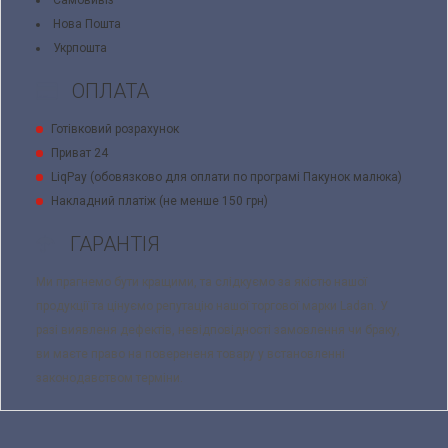
Самовивіз
Нова Пошта
Укрпошта
ОПЛАТА
Готівковий розрахунок
Приват 24
LiqPay (обовязково для оплати по програмі Пакунок малюка)
Накладний платіж (не менше 150 грн)
ГАРАНТІЯ
Ми прагнемо бути кращими, та слідкуємо за якістю нашої
продукції та цінуємо репутацію нашої торгової марки Ladan. У
разі виявленя дефектів, невідповідності замовлення чи браку,
ви маєте право на поверененя товару у встановленні
законодавством терміни.