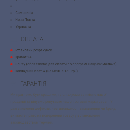
Самовивіз
Нова Пошта
Укрпошта
ОПЛАТА
Готівковий розрахунок
Приват 24
LiqPay (обовязково для оплати по програмі Пакунок малюка)
Накладний платіж (не менше 150 грн)
ГАРАНТІЯ
Ми прагнемо бути кращими, та слідкуємо за якістю нашої
продукції та цінуємо репутацію нашої торгової марки Ladan. У
разі виявленя дефектів, невідповідності замовлення чи браку,
ви маєте право на поверененя товару у встановленні
законодавством терміни.