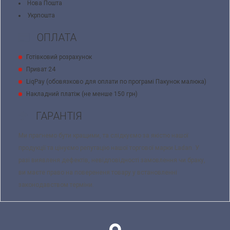
Нова Пошта
Укрпошта
ОПЛАТА
Готівковий розрахунок
Приват 24
LiqPay (обовязково для оплати по програмі Пакунок малюка)
Накладний платіж (не менше 150 грн)
ГАРАНТІЯ
Ми прагнемо бути кращими, та слідкуємо за якістю нашої
продукції та цінуємо репутацію нашої торгової марки Ladan. У
разі виявленя дефектів, невідповідності замовлення чи браку,
ви маєте право на поверененя товару у встановленні
законодавством терміни.