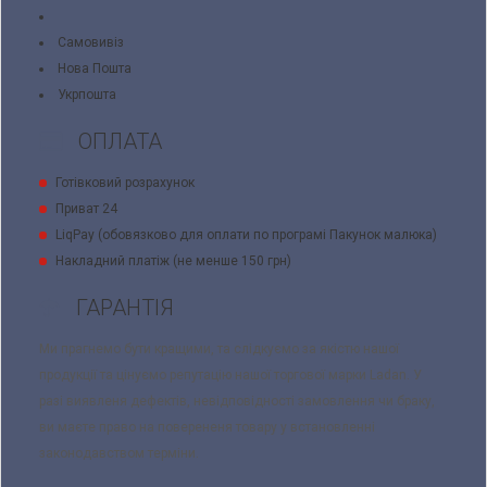
Самовивіз
Нова Пошта
Укрпошта
ОПЛАТА
Готівковий розрахунок
Приват 24
LiqPay (обовязково для оплати по програмі Пакунок малюка)
Накладний платіж (не менше 150 грн)
ГАРАНТІЯ
Ми прагнемо бути кращими, та слідкуємо за якістю нашої
продукції та цінуємо репутацію нашої торгової марки Ladan. У
разі виявленя дефектів, невідповідності замовлення чи браку,
ви маєте право на поверененя товару у встановленні
законодавством терміни.